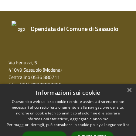
Opendata del Comune di Sassuolo
Via Fenuzzi, 5
41049 Sassuolo (Modena)
Centralino 0536 880711
C.F. - P.IVA 00235880366
×
Informazioni sui cookie
Questo sito web utilizza cookie tecnici e assimilati strettamente
necessari al corretto funzionamento e alla navigazione del sito,
nonché un cookie tecnico analitico al solo fine di elaborare
informazioni statistiche, aggregate e anonime.
RSS
Copyright © 2026 • Opendata
Per maggiori dettagli, può consultare la cookie policy al seguente
link
Accessibilità
del Comune di Sassuolo •
Privacy
Municipium
Powered by
•