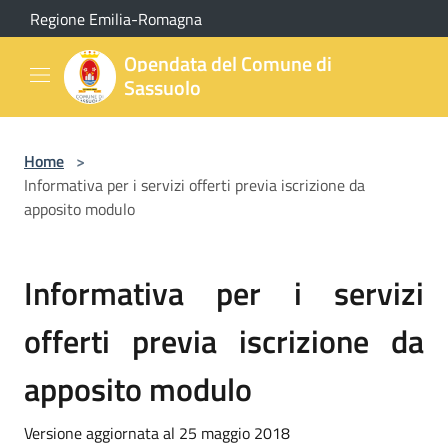
Salta al contenuto principale
Regione Emilia-Romagna
Opendata del Comune di
Sassuolo
Home
>
Informativa per i servizi offerti previa iscrizione da
apposito modulo
Informativa per i servizi
offerti previa iscrizione da
apposito modulo
Versione aggiornata al 25 maggio 2018