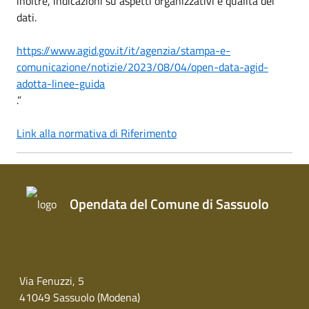
inoltre, indicazioni su aspetti organizzativi e qualità dei
dati.
https://www.agid.gov.it/it/age
nzia/stampa-e-
comunicazione/
notizie/2023/08/04/open-data-
agid-
adotta-linee-guida
.”
Link alla normativa di Riferimento
Opendata del Comune di Sassuolo
Via Fenuzzi, 5
41049 Sassuolo (Modena)